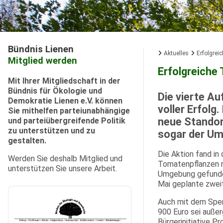
Bündnis Lienen
Aktuelles
Erfolgrei
Mitglied werden
Erfolgreiche
Mit Ihrer Mitgliedschaft in der
Bündnis für Ökologie und
Die vierte A
Demokratie Lienen e.V. können
voller Erfol
Sie mithelfen parteiunabhängige
neue Standor
und parteiübergreifende Politik
zu unterstützen und zu
sogar der U
gestalten.
Die Aktion fand in
Werden Sie deshalb Mitglied und
Tomatenpflanzen n
unterstützen Sie unsere Arbeit.
Umgebung gefunden 
Mai geplante zweit
Auch mit dem Spen
900 Euro sei auße
Bürgerinitiative P