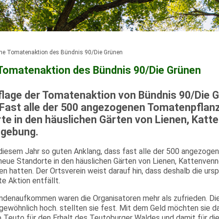
che Tomatenaktion des Bündnis 90/Die Grünen
 Tomatenaktion des Bündnis 90/Die Grünen
uflage der Tomatenaktion von Bündnis 90/Die G
g. Fast alle der 500 angezogenen Tomatenpflan
te in den häuslichen Gärten von Lienen, Katt
mgebung.
 diesem Jahr so guten Anklang, dass fast alle der 500 angezoge
eue Standorte in den häuslichen Gärten von Lienen, Kattenvenn
hatten. Der Ortsverein weist darauf hin, dass deshalb die urspr
e Aktion entfällt.
denaufkommen waren die Organisatoren mehr als zufrieden. D
rgewöhnlich hoch. stellten sie fest. Mit dem Geld möchten sie 
ro Teuto für den Erhalt des Teutoburger Waldes und damit für die