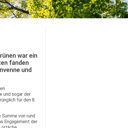
rünen war ein
zen fanden
envenne und
nen
e und sogar der
ünglich für den 8.
ie Summe von rund
das Engagement der
 örtliche