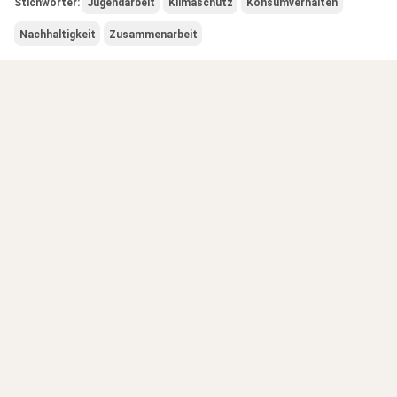
Stichwörter:
Jugendarbeit
Klimaschutz
Konsumverhalten
Nachhaltigkeit
Zusammenarbeit
Kommunalwahl 2020
zur Übersicht Kommunalwahl 2020
Gender-Stern
Wir verwenden in diesem Text eine geschlechtergerechte
Sprache und benutzen dafür den Geschlechts-Stern
(Gender Star wie z.B. Bürger*innen).
Einen herzlichen Dank
an unsere Redaktion
Dirk Almering, Wiltrud Kampling, Georg Kubitz
und an unsere Mitautor*innen