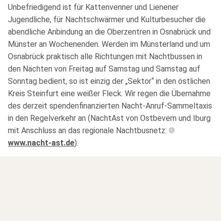
Unbefriedigend ist für Kattenvenner und Lienener
Jugendliche, für Nachtschwärmer und Kulturbesucher die
abendliche Anbindung an die Oberzentren in Osnabrück und
Münster an Wochenenden. Werden im Münsterland und um
Osnabrück praktisch alle Richtungen mit Nachtbussen in
den Nächten von Freitag auf Samstag und Samstag auf
Sonntag bedient, so ist einzig der „Sektor“ in den östlichen
Kreis Steinfurt eine weißer Fleck. Wir regen die Übernahme
des derzeit spendenfinanzierten Nacht-Anruf-Sammeltaxis
in den Regelverkehr an (NachtAst von Ostbevern und Iburg
mit Anschluss an das regionale Nachtbusnetz:
www.nacht-ast.de
).
Auto- und Motorradverkehr
Dorfentlastungsstraße: Voraussetzung für die
notwendige Beruhigung der Hauptstraße in Lienen ist
die Vervollständigung der Dorfentlastungsstraße. Die