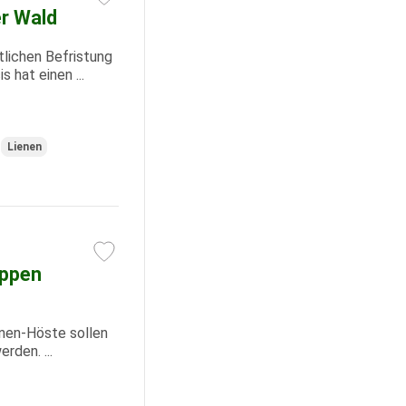
r Wald
tlichen Befristung
 hat einen ...
Lienen
oppen
enen-Höste sollen
rden. ...