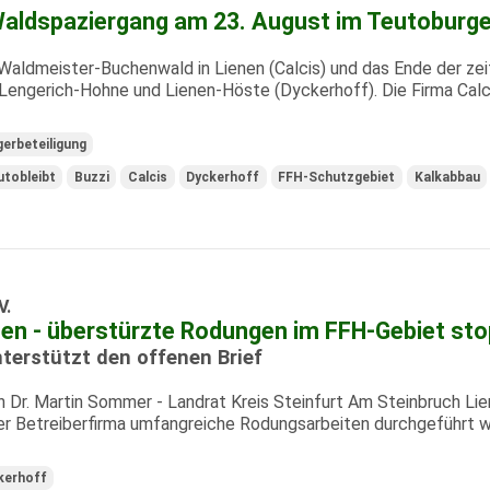
aldspaziergang am 23. August im Teutoburge
Waldmeister-Buchenwald in Lienen (Calcis) und das Ende der zei
Lengerich-Hohne und Lienen-Höste (Dyckerhoff). Die Firma Calcis
erbeteiligung
utobleibt
Buzzi
Calcis
Dyckerhoff
FFH-Schutzgebiet
Kalkabbau
V.
en - überstürzte Rodungen im FFH-Gebiet st
terstützt den offenen Brief
n Dr. Martin Sommer - Landrat Kreis Steinfurt Am Steinbruch Li
r Betreiberfirma umfangreiche Rodungsarbeiten durchgeführt we
kerhoff