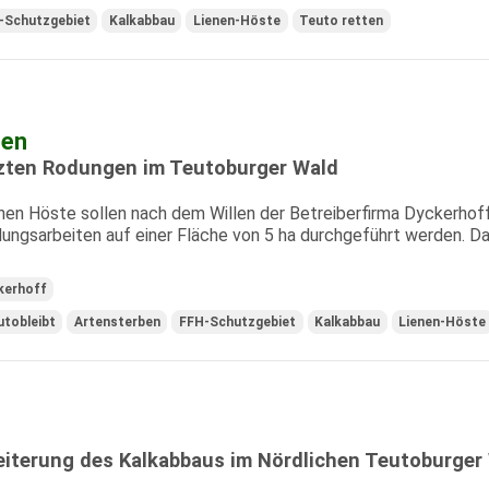
-Schutzgebiet
Kalkabbau
Lienen-Höste
Teuto retten
zen
rzten Rodungen im Teutoburger Wald
nen Höste sollen nach dem Willen der Betreiberfirma Dyckerhoff
ngsarbeiten auf einer Fläche von 5 ha durchgeführt werden. Dad
kerhoff
utobleibt
Artensterben
FFH-Schutzgebiet
Kalkabbau
Lienen-Höste
eiterung des Kalkabbaus im Nördlichen Teutoburger