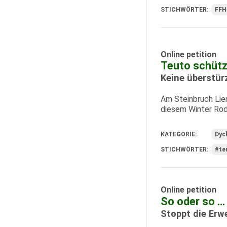
STICHWÖRTER:
FFH
Online petition
Teuto schüt
Keine überstü
Am Steinbruch Lie
diesem Winter Rodu
KATEGORIE:
Dyc
STICHWÖRTER:
#te
Online petition
So oder so …
Stoppt die Erw