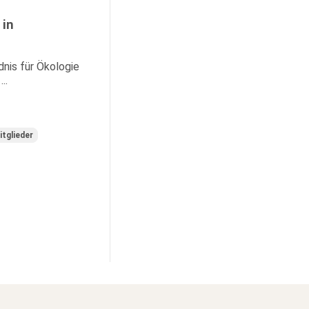
 in
nis für Ökologie
..
tglieder