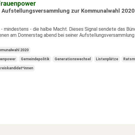
Frauenpower
er Aufstellungsversammlung zur Kommunalwahl 2020
- mindestens - die halbe Macht. Dieses Signal sendete das Bünd
enen am Donnerstag abend bei seiner Aufstellungsversammlung .
munalwahl 2020
uenpower
Gemeindepolitik
Generationswechsel
Listenplätze
Ratsmi
reiskandidat*innen
INHALTSVERZEICHNIS
PRIVATSPHÄRE UND DATENSCHUTZ